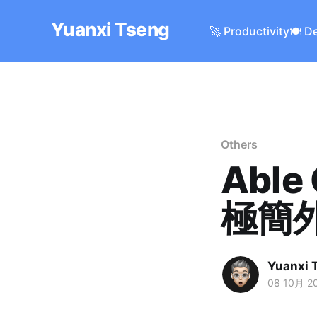
Yuanxi Tseng
🚀 Productivity
🍽️ D
Others
Able
極簡
Yuanxi 
08 10月 2