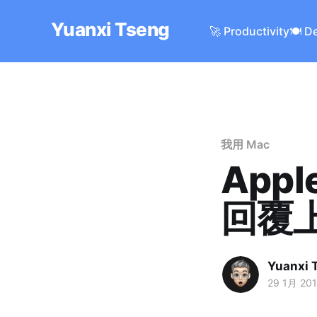
Yuanxi Tseng
🚀 Productivity
🍽️ D
我用 Mac
App
回覆
Yuanxi 
29 1月 20