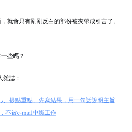
面，就會只有剛剛反白的部份被夾帶成引言了。
好一些嗎？
人雜誌：
l一行力–提點重點、先寫結果，用一句話說明主旨
，不被e-mail中斷工作