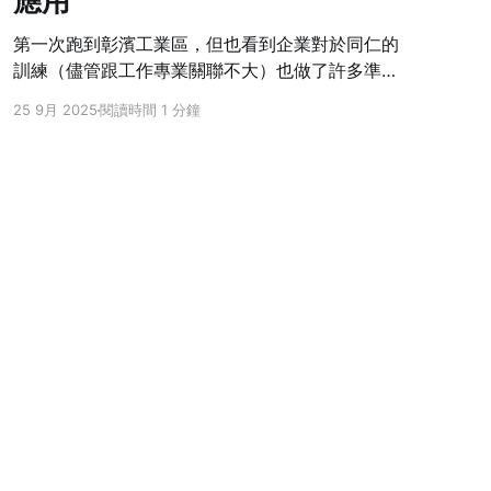
應用
第一次跑到彰濱工業區，但也看到企業對於同仁的
訓練（儘管跟工作專業關聯不大）也做了許多準
備，幾乎每個月都會安排培訓活動，除了遠了點之
25 9月 2025
閱讀時間 1 分鐘
外，其實非常喜歡上品企業學習的風氣，不論是公
司要求或者人資部門的努力都是很重要的原因。 1.
什麼是時間？ 2. 急切 x 重要 3. 釐清具體工作
（GTD） 安排行事曆+蕃茄鐘
Powered by Ghost