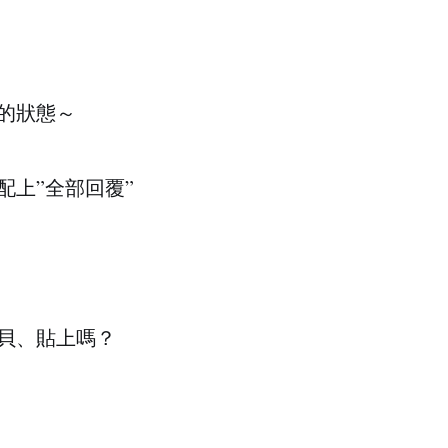
的狀態～
上”全部回覆”
貝、貼上嗎？