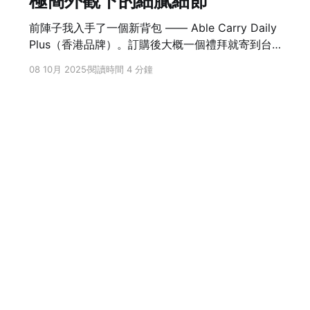
極簡外觀下的細膩細節
前陣子我入手了一個新背包 —— Able Carry Daily
Plus（香港品牌）。訂購後大概一個禮拜就寄到台
灣，速度相當快。這個背包最一開始吸引我的就是
08 10月 2025
閱讀時間 4 分鐘
極簡卻不單調，在線條乾淨的外型下，藏著許多細
膩的設計。 材質與拉鍊設計 Daily Plus 採用了 X-
Pac 材質，這是一種結合高韌性與防水性的新型布
料。它不像一般尼龍布料容易變形，背起來能保持
結構感，同時下雨時也不必太擔心滲水問題。 更讓
我驚訝的是拉鍊。它搭載了 防潑水拉鍊，卻沒有傳
統防水拉鍊那種「緊澀難拉」的缺點。實際使用起
來非常順滑，輕鬆就能打開，這在日常使用上非常
加分。 經典的 A-Frame 設計 Able Carry 最具特色
的就是 A-Frame 結構。在 Daily Plus 上，這種設
計除了造型美感，還有更深層的功能： * 背包頂部
登入
能維持有型，不會因重量而下垮。