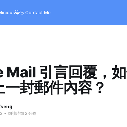
elicious
🥷🏻 Contact Me
le Mail 引言回覆，
上一封郵件內容？
Tseng
12
•
閱讀時間 2 分鐘