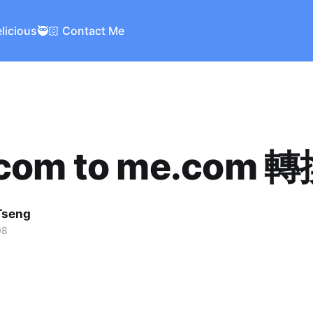
elicious
🥷🏻 Contact Me
com to me.com 
Tseng
08