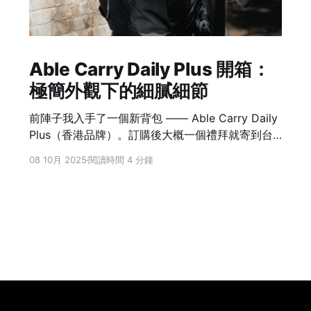
Able Carry Daily Plus 開箱：
極簡外觀下的細膩細節
前陣子我入手了一個新背包 —— Able Carry Daily
Plus（香港品牌）。訂購後大概一個禮拜就寄到台
灣，速度相當快。這個背包最一開始吸引我的就是
08 10月 2025
閱讀時間 4 分鐘
極簡卻不單調，在線條乾淨的外型下，藏著許多細
膩的設計。 材質與拉鍊設計 Daily Plus 採用了 X-
Pac 材質，這是一種結合高韌性與防水性的新型布
料。它不像一般尼龍布料容易變形，背起來能保持
結構感，同時下雨時也不必太擔心滲水問題。 更讓
我驚訝的是拉鍊。它搭載了 防潑水拉鍊，卻沒有傳
統防水拉鍊那種「緊澀難拉」的缺點。實際使用起
來非常順滑，輕鬆就能打開，這在日常使用上非常
加分。 經典的 A-Frame 設計 Able Carry 最具特色