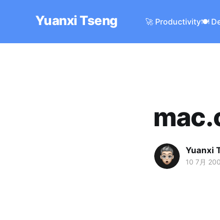
Yuanxi Tseng
🚀 Productivity
🍽️ D
mac.
Yuanxi 
10 7月 20