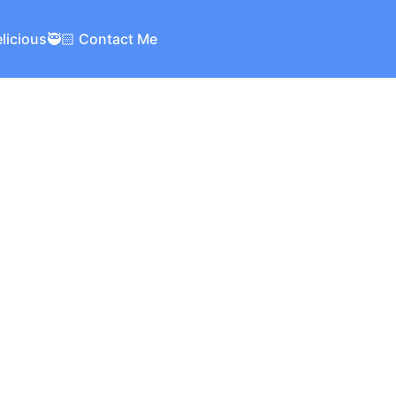
elicious
🥷🏻 Contact Me