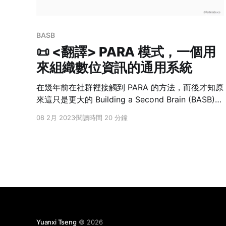
BASB
📜 <翻譯> PARA 模式，一個用
來組織數位資訊的通用系統
在幾年前在社群裡接觸到 PARA 的方法，而後才知原
來這只是更大的 Building a Second Brain (BASB)
的工作法的其中一環而已，但鑒於該原文課程實在太
08 2月 2023
閱讀時間 20 分鐘
昂貴，儘管買了英文電子書也沒有認真看，只一直在
門外窺探，如今～該書即將推出正體中文版囉～（撒
花） 打造第二大腦：多一個數位大腦，資訊超載時
代的高效能知識管理術書名：打造第二大腦：多一個
數位大腦，資訊超載時代的高效能知識管理術，原文
名稱：BUILDING A SECOND BRAIN：A Proven
Method to Organize Your Digital Life and Unlock
Your Creative Potential，語言：繁體中文，ISBN：
9786267252093，頁數：264，出版社：商業周
Yuanxi Tseng
© 2026