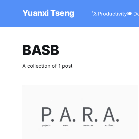
Yuanxi Tseng
🚀 Productivity
🍽️ D
BASB
A collection of 1 post