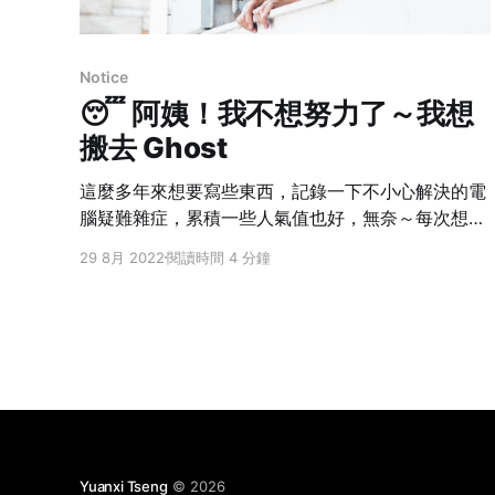
Notice
😴 阿姨！我不想努力了～我想
搬去 Ghost
這麼多年來想要寫些東西，記錄一下不小心解決的電
腦疑難雜症，累積一些人氣值也好，無奈～每次想要
動手寫文章，光看著佈景就不滿意，看著佈景總覺得
29 8月 2022
閱讀時間 4 分鐘
想改，又改不到自己喜歡，改一改又要熬夜，CSS
也忘記了九成，網站反應又慢，認清了，既然無法徹
底了解它也無法征服它，就不要死抱著它（我的年輕
時的青春跟睡眠啊～）。 這幾年常用 Markdown 寫
東西，所以有在用 iA Writer 或者 Ulysses，注意到
他們都支援輸出文章到 Wordpress 跟 Ghost，那
Ghost 是什麼？（之前研究的時候有認識到幾個免費
的 Ghost 平台，條件各有不同，也許未來可以寫一
篇來分享？） Ghost: The simple, powerful
Yuanxi Tseng
© 2026