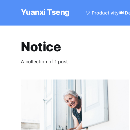
Yuanxi Tseng
🚀 Productivity
🍽️ D
Notice
A collection of 1 post