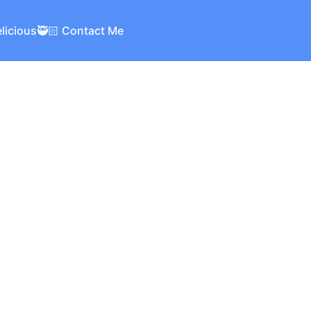
elicious
🥷🏻 Contact Me