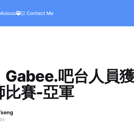
elicious
🥷🏻 Contact Me
Gabee.吧台人員
師比賽-亞軍
Tseng
005