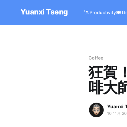
Yuanxi Tseng
🚀 Productivity
🍽️ D
Coffee
狂賀！
啡大
Yuanxi 
10 11月 2