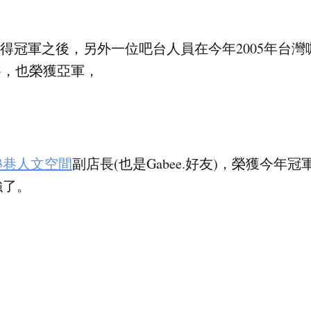
去年獲得冠軍之後，另外一位吧台人員在今年2005年台
）比賽，也榮獲亞軍，
93巷人文空間
副店長(也是Gabee.好友)，榮獲今年
強了。